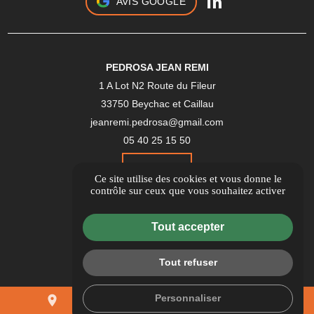
AVIS GOOGLE
PEDROSA JEAN REMI
1 A Lot N2 Route du Fileur
33750 Beychac et Caillau
jeanremi.pedrosa@gmail.com
05 40 25 15 50
Itinéraire
Ce site utilise des cookies et vous donne le
contrôle sur ceux que vous souhaitez activer
Guide Local
Tout accepter
Informations complémentaires
Mentions légales
Tout refuser
Politique de confidentialité
Flux RSS
Personnaliser
place
mail
call
Gestion des cookies